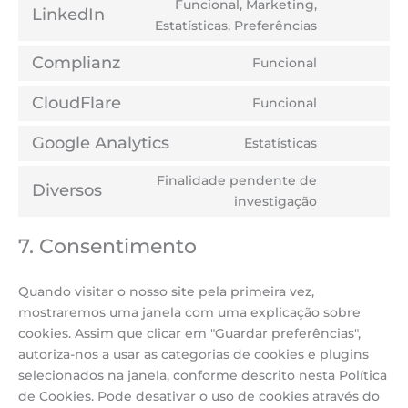
Funcional, Marketing,
service
LinkedIn
Consent
Estatísticas, Preferências
google-
to
fonts
service
Complianz
Funcional
Consent
linkedin
to
CloudFlare
Funcional
service
Consent
complianz
to
Google Analytics
Estatísticas
service
Consent
cloudflare
to
Finalidade pendente de
service
Diversos
Consent
investigação
google-
to
analytics
service
7. Consentimento
diversos
Quando visitar o nosso site pela primeira vez,
mostraremos uma janela com uma explicação sobre
cookies. Assim que clicar em "Guardar preferências",
autoriza-nos a usar as categorias de cookies e plugins
selecionados na janela, conforme descrito nesta Política
de Cookies. Pode desativar o uso de cookies através do