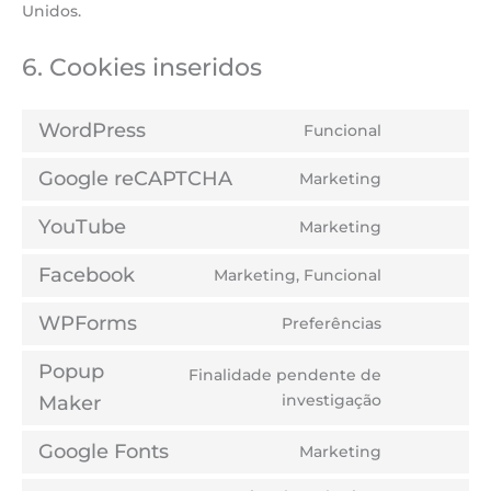
Unidos.
6. Cookies inseridos
WordPress
Funcional
Consent
to
Google reCAPTCHA
Marketing
service
Consent
wordpress
to
YouTube
Marketing
service
Consent
google-
to
Facebook
Marketing, Funcional
recaptcha
service
Consent
youtube
to
WPForms
Preferências
service
Consent
facebook
to
Popup
Finalidade pendente de
service
Consent
wpforms
investigação
Maker
to
service
Google Fonts
Marketing
Consent
popup-
to
maker