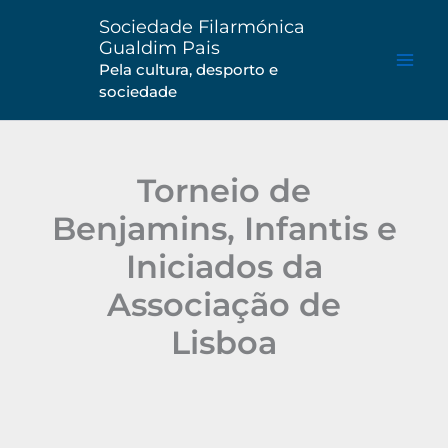
Saltar
Sociedade Filarmónica
para
Gualdim Pais
o
Pela cultura, desporto e
sociedade
conteúdo
Torneio de
Benjamins, Infantis e
Iniciados da
Associação de
Lisboa