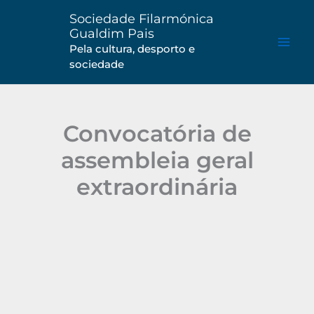
Saltar
Sociedade Filarmónica
para
Gualdim Pais
o
Pela cultura, desporto e
sociedade
conteúdo
Convocatória de
assembleia geral
extraordinária