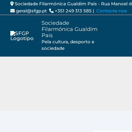
Saltar
Sociedade Filarmónica Gualdim Pais - Rua Manoel 
geral@sfgp.pt
+351 249 313 585 |
Contacte-nos
para
o
Sociedade
conteúdo
Filarmónica Gualdim
Pais
Pela cultura, desporto e
sociedade