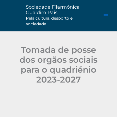
Saltar
Sociedade Filarmónica
para
Gualdim Pais
o
Pela cultura, desporto e
sociedade
conteúdo
Tomada de posse
dos orgãos sociais
para o quadriénio
2023-2027