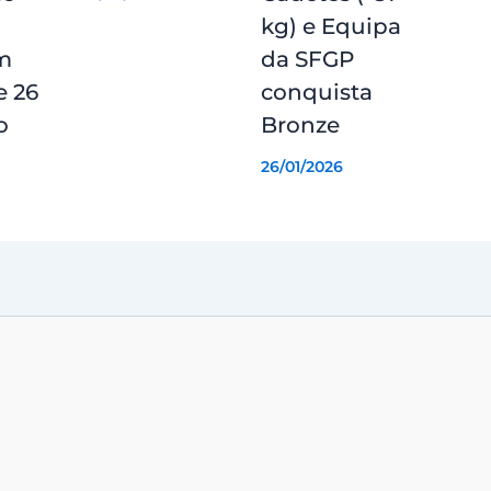
kg) e Equipa
m
da SFGP
e 26
conquista
o
Bronze
26/01/2026