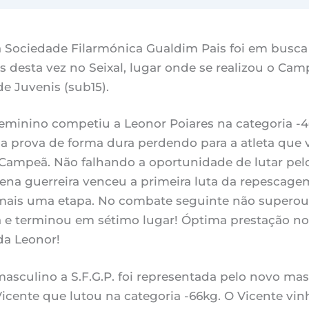
 Sociedade Filarmónica Gualdim Pais foi em busca
s desta vez no Seixal, lugar onde se realizou o Ca
e Juvenis (sub15).
feminino competiu a Leonor Poiares na categoria -4
 prova de forma dura perdendo para a atleta que v
 Campeã. Não falhando a oportunidade de lutar pel
ena guerreira venceu a primeira luta da repescage
ais uma etapa. No combate seguinte não superou
a e terminou em sétimo lugar! Óptima prestação no
da Leonor!
asculino a S.F.G.P. foi representada pelo novo mas
Vicente que lutou na categoria -66kg. O Vicente vi