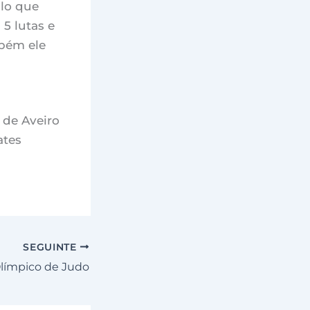
ilo que
5 lutas e
bém ele
de Aveiro
ates
SEGUINTE
Olímpico de Judo