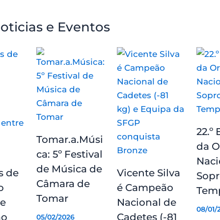
oticias e Eventos
22.º 
Tomar.a.Músi
da O
ca: 5º Festival
Naci
de Música de
s de
Vicente Silva
Sopr
Câmara de
o
é Campeão
Temp
Tomar
de
Nacional de
08/01/
ão
Cadetes (-81
05/02/2026