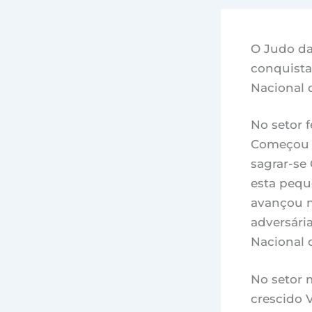
O Judo da
conquista
Nacional d
No setor 
Começou a
sagrar-se
esta pequ
avançou m
adversári
Nacional 
No setor m
crescido 