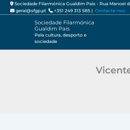
Saltar
Sociedade Filarmónica Gualdim Pais - Rua Manoel 
geral@sfgp.pt
+351 249 313 585 |
Contacte-nos
para
o
Sociedade Filarmónica
conteúdo
Gualdim Pais
Pela cultura, desporto e
sociedade
Vicent