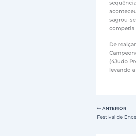
sequência 
aconteceu
sagrou-se
competia 
De realça
Campeonat
(4Judo Pr
levando a
ANTERIOR