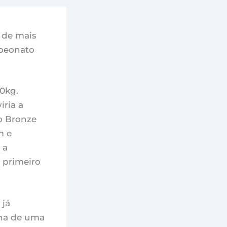
 de mais
mpeonato
0kg.
iria a
o Bronze
m e
 a
 primeiro
 já
nha de uma