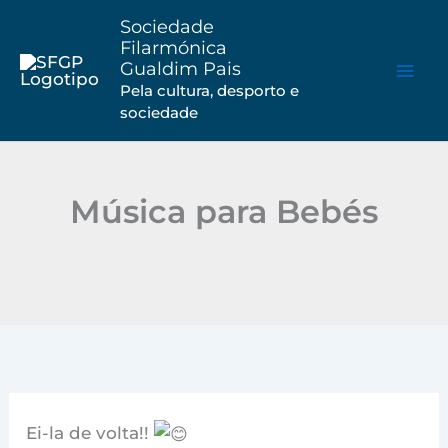
Saltar
Sociedade
para
Filarmónica
Gualdim Pais
o
Pela cultura, desporto e
conteúdo
sociedade
Música para Bebés
Ei-la de volta!!