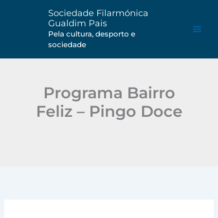
Saltar
Sociedade Filarmónica
para
Gualdim Pais
o
Pela cultura, desporto e
sociedade
conteúdo
Programa Bairro
Feliz – Pingo Doce