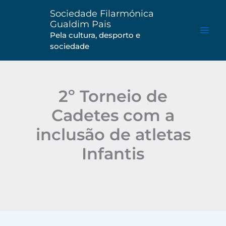
Saltar
Sociedade Filarmónica
para
Gualdim Pais
o
Pela cultura, desporto e
sociedade
conteúdo
2º Torneio de
Cadetes com a
inclusão de atletas
Infantis