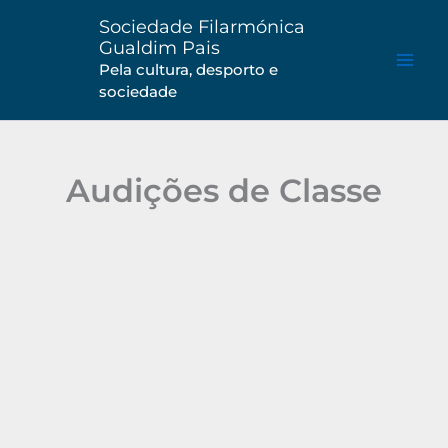
Saltar
Sociedade Filarmónica
para
Gualdim Pais
o
Pela cultura, desporto e
sociedade
conteúdo
Audições de Classe