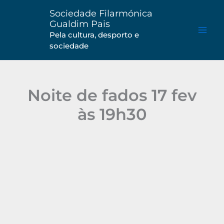
Saltar
Sociedade Filarmónica
para
Gualdim Pais
o
Pela cultura, desporto e
sociedade
conteúdo
Noite de fados 17 fev
às 19h30