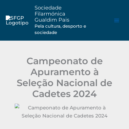
Saltar
Sociedade
para
Filarmónica
Gualdim Pais
o
Pela cultura, desporto e
conteúdo
sociedade
Campeonato de
Apuramento à
Seleção Nacional de
Cadetes 2024