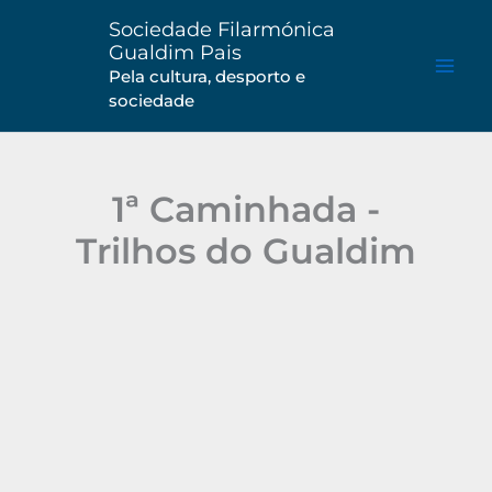
Saltar
Sociedade Filarmónica
para
Gualdim Pais
o
Pela cultura, desporto e
sociedade
conteúdo
1ª Caminhada -
Trilhos do Gualdim