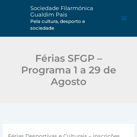
Saltar
Sociedade Filarmónica
para
Gualdim Pais
o
Pela cultura, desporto e
sociedade
conteúdo
Férias SFGP –
Programa 1 a 29 de
Agosto
Férias Desportivas e Culturais – inscrições