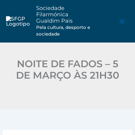
Saltar
Sociedade
para
Filarmónica
Gualdim Pais
o
Pela cultura, desporto e
conteúdo
sociedade
NOITE DE FADOS – 5
DE MARÇO ÀS 21H30