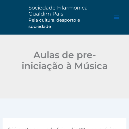
Saltar
Sociedade Filarmónica
para
Gualdim Pais
o
Pela cultura, desporto e
sociedade
conteúdo
Aulas de pre-
iniciação à Música