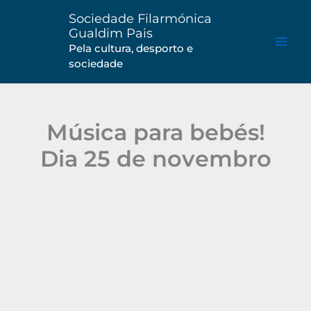
Saltar
Sociedade Filarmónica
para
Gualdim Pais
o
Pela cultura, desporto e
sociedade
conteúdo
Música para bebés!
Dia 25 de novembro